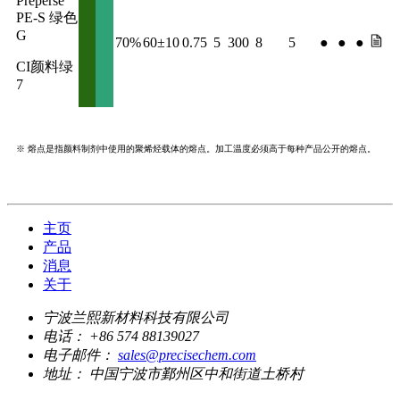
Preperse
PE-S 绿色
G
70%
60±10
0.75
5
300
8
5
●
●
●
CI颜料绿
7
※ 熔点是指颜料制剂中使用的聚烯烃载体的熔点。加工温度必须高于每种产品公开的熔点。
主页
产品
消息
关于
宁波兰熙新材料科技有限公司
电话：
+86 574 88139027
电子邮件：
sales@precisechem.com
地址：
中国宁波市鄞州区中和街道土桥村