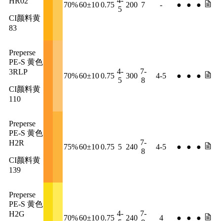
4-
HR02
70%
60±10
0.75
200
7
-
●
●
●
5
CI颜料黄
83
Preperse
PE-S 黄色
4-
7-
3RLP
70%
60±10
0.75
300
4-5
●
●
●
5
8
CI颜料黄
110
Preperse
PE-S 黄色
7-
H2R
75%
60±10
0.75
5
240
4-5
●
●
●
8
CI颜料黄
139
Preperse
PE-S 黄色
4-
7-
H2G
70%
60±10
0.75
240
4
●
●
●