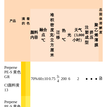
总
固
堆
满
着
体
积
产品
的
色
溶
密
聚
注
解
融合
度
天气
乙
热
颜料
迁
塑
挤
度
点
克/
光
（3,000
烯
内容
移
成
压
℃
立
小时）
薄
℃
型
方
膜
厘
米
Preperse
PE-S 黄色
3-
GR
70%
60±10
0.75
200
6
2
●
●
●
4
CI颜料黄
13
Preperse
PE-S 黄色