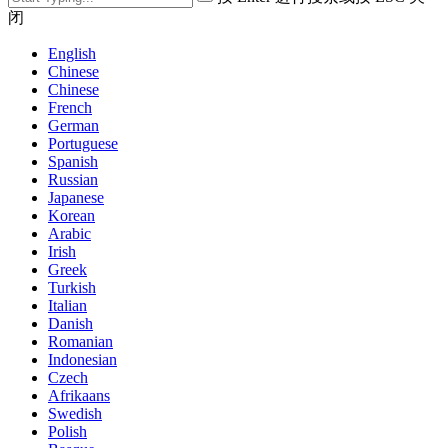
闭
English
Chinese
Chinese
French
German
Portuguese
Spanish
Russian
Japanese
Korean
Arabic
Irish
Greek
Turkish
Italian
Danish
Romanian
Indonesian
Czech
Afrikaans
Swedish
Polish