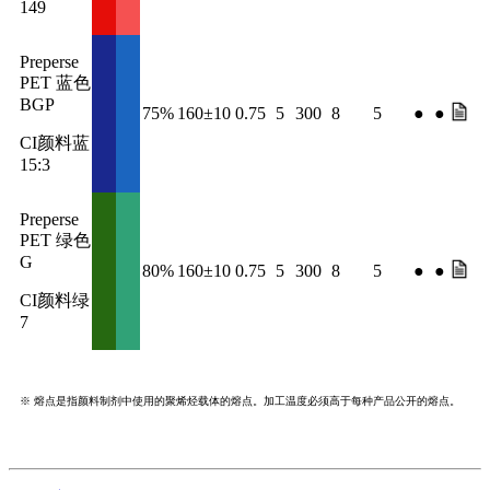
149
Preperse
PET 蓝色
BGP
75%
160±10
0.75
5
300
8
5
●
●
CI颜料蓝
15:3
Preperse
PET 绿色
G
80%
160±10
0.75
5
300
8
5
●
●
CI颜料绿
7
※ 熔点是指颜料制剂中使用的聚烯烃载体的熔点。加工温度必须高于每种产品公开的熔点。