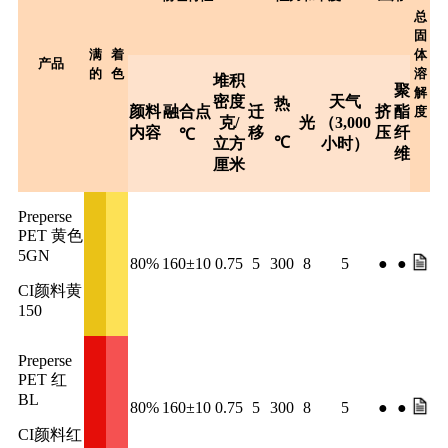
总
固
满
着
体
产品
的
色
溶
堆积
聚
解
密度
天气
热
颜料
融合点
迁
挤
酯
度
克/
光
（3,000
内容
移
压
纤
℃
℃
立方
小时）
维
厘米
Preperse
PET 黄色
5GN
80%
160±10
0.75
5
300
8
5
●
●
CI颜料黄
150
Preperse
PET 红
BL
80%
160±10
0.75
5
300
8
5
●
●
CI颜料红