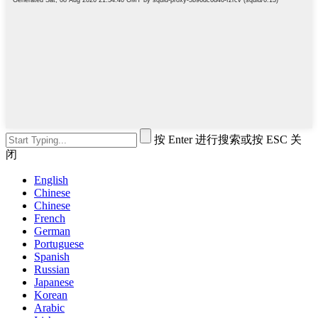
按 Enter 进行搜索或按 ESC 关
闭
English
Chinese
Chinese
French
German
Portuguese
Spanish
Russian
Japanese
Korean
Arabic